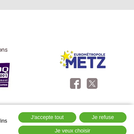
ons
Suivez-nous
J'accepte tout
Je refuse
fins
Je veux choisir
gales