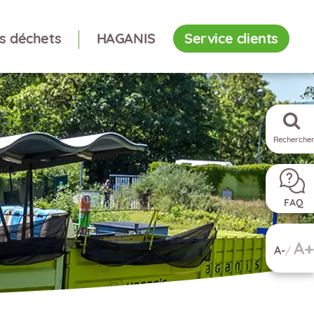
es déchets
HAGANIS
Service clients
Rechercher
FAQ
A
A