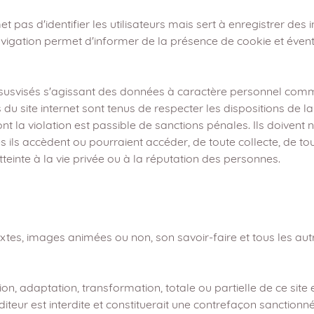
pas d'identifier les utilisateurs mais sert à enregistrer des i
navigation permet d'informer de la présence de cookie et éven
ts susvisés s'agissant des données à caractère personnel com
 du site internet sont tenus de respecter les dispositions de la 
 dont la violation est passible de sanctions pénales. Ils doiven
 ils accèdent ou pourraient accéder, de toute collecte, de to
teinte à la vie privée ou à la réputation des personnes.
 textes, images animées ou non, son savoir-faire et tous les a
on, adaptation, transformation, totale ou partielle de ce sit
éditeur est interdite et constituerait une contrefaçon sanctionn