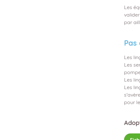
Les éq
valider
par ail
Pas 
Les li
Les ser
pompes
Les lin
Les li
s'avère
pour le
Adopt