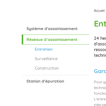
Accueil
Ent
Système d'assainissement
24 he
Réseaux d’assainissement
d'ass
Entretien
resso
techni
Surveillance
Construction
Gara
Station d'épuration
Pour g
techni
fonctio
L'entre
interv