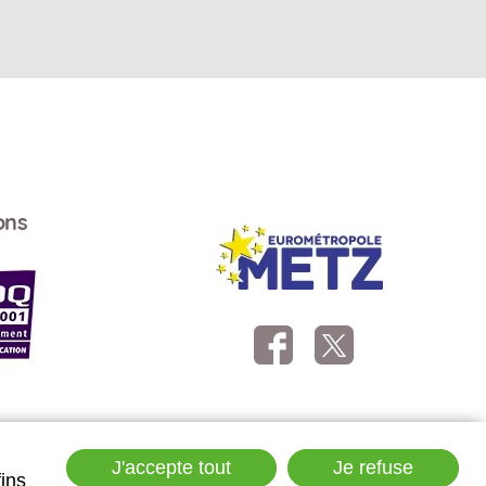
ons
Suivez-nous
J'accepte tout
Je refuse
fins