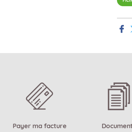
Fich
 Facebook
r sur X
Payer ma facture
Documen