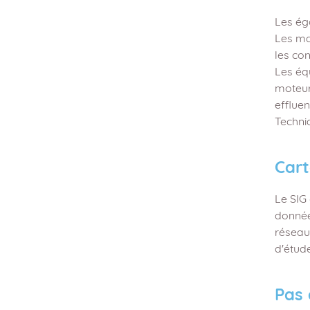
Les égo
Les ma
les co
Les éq
moteur
efflue
Techni
Cart
Le SIG 
données
réseau
d'étud
Pas