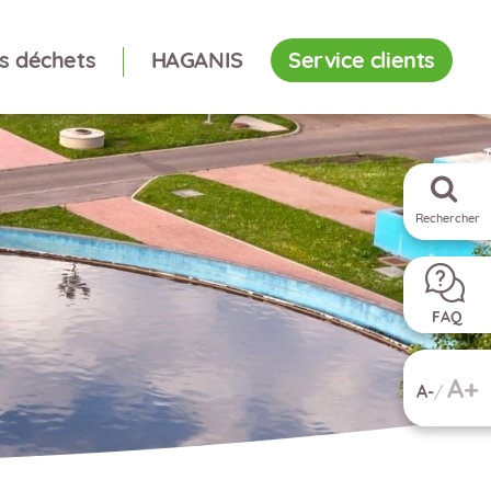
es déchets
HAGANIS
Service clients
Rechercher
FAQ
A
A