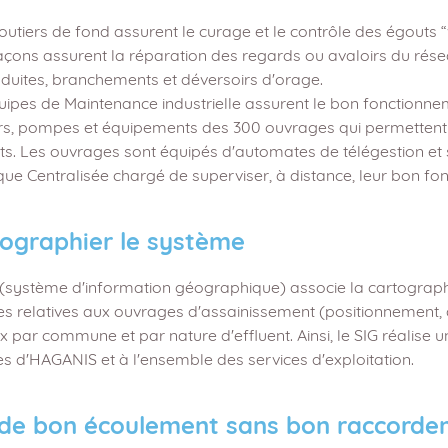
utiers de fond assurent le curage et le contrôle des égouts “v
çons assurent la réparation des regards ou avaloirs du réseau.
nduites, branchements et déversoirs d'orage.
uipes de Maintenance industrielle assurent le bon fonctionn
s, pompes et équipements des 300 ouvrages qui permettent l
nts. Les ouvrages sont équipés d'automates de télégestion et
que Centralisée chargé de superviser, à distance, leur bon fo
ographier le système
(système d'information géographique) associe la cartographie 
 relatives aux ouvrages d'assainissement (positionnement, altimé
x par commune et par nature d'effluent. Ainsi, le SIG réalise 
es d'HAGANIS et à l'ensemble des services d'exploitation.
 de bon écoulement sans bon raccorde