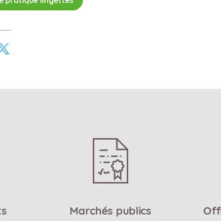
e pratique lingettes
ts
Marchés publics
Off