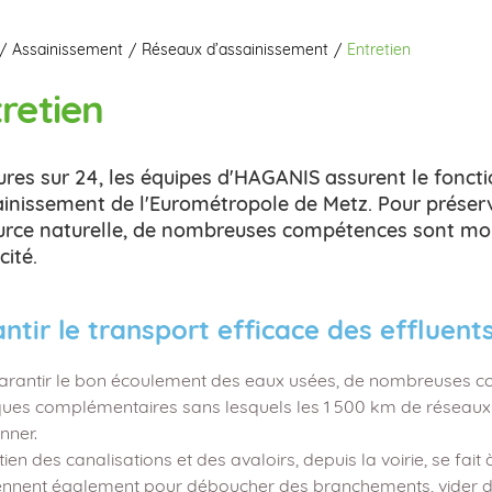
Assainissement
Réseaux d’assainissement
Entretien
retien
ures sur 24, les équipes d'HAGANIS assurent le fonct
ainissement de l'Eurométropole de Metz. Pour préserve
urce naturelle, de nombreuses compétences sont mob
cité.
ntir le transport efficace des effluent
arantir le bon écoulement des eaux usées, de nombreuses c
ques complémentaires sans lesquels les 1 500 km de réseaux 
nner.
tien des canalisations et des avaloirs, depuis la voirie, se fa
iennent également pour déboucher des branchements, vider de